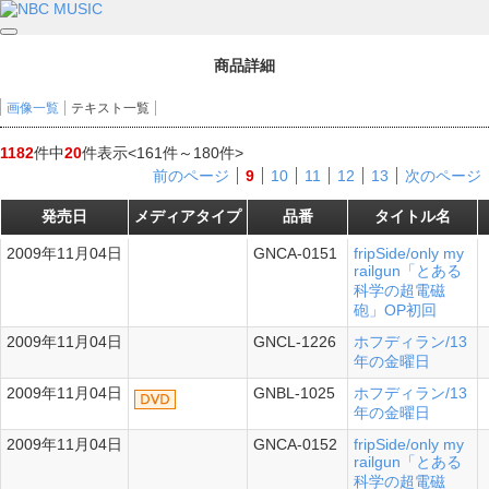
商品詳細
画像一覧
テキスト一覧
1182
件中
20
件表示
<161件～180件>
前のページ
9
10
11
12
13
次のページ
発売日
メディアタイプ
品番
タイトル名
2009年11月04日
GNCA-0151
fripSide/only my
シングル
railgun「とある
科学の超電磁
砲」OP初回
2009年11月04日
GNCL-1226
ホフディラン/13
年の金曜日
2009年11月04日
GNBL-1025
ホフディラン/13
年の金曜日
2009年11月04日
GNCA-0152
fripSide/only my
シングル
railgun「とある
科学の超電磁