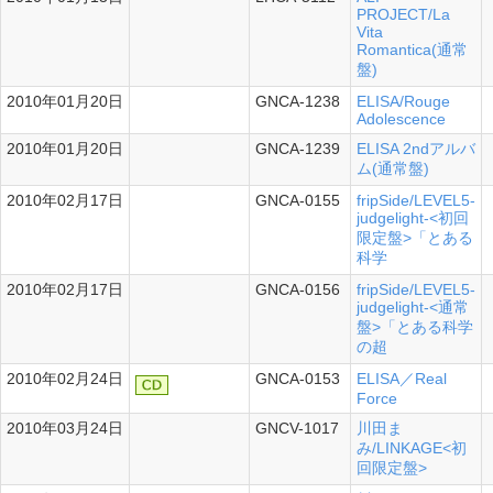
PROJECT/La
Vita
Romantica(通常
盤)
2010年01月20日
GNCA-1238
ELISA/Rouge
Adolescence
2010年01月20日
GNCA-1239
ELISA 2ndアルバ
ム(通常盤)
2010年02月17日
GNCA-0155
fripSide/LEVEL5-
シングル
judgelight-<初回
限定盤>「とある
科学
2010年02月17日
GNCA-0156
fripSide/LEVEL5-
シングル
judgelight-<通常
盤>「とある科学
の超
2010年02月24日
GNCA-0153
ELISA／Real
Force
2010年03月24日
GNCV-1017
川田ま
み/LINKAGE<初
回限定盤>