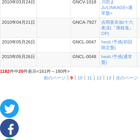
2010年03月24日
GNCV-1018
川田ま
み/LINKAGE<通
常盤>
2010年04月21日
GNCA-7927
吉岡亜衣加/十六
シングル
夜涙(『薄桜鬼』
OP)
2010年05月26日
GNCL-0047
heidi./予感(初回
シングル
限定盤)
2010年05月26日
GNCL-0048
heidi./予感(通常
シングル
盤)
1182
件中
20
件表示
<161件～180件>
前のページ
9
10
11
12
13
次のページ