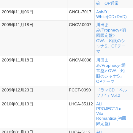
砲」OP通常
2009年11月06日
GNCL-7017
Ash/01
White(CD+DVD)
2009年11月18日
GNCV-0007
川田ま
シングル
み/Prophecy<初
回限定盤>
OVA「灼眼のシ
ャナS」OPテー
マ
2009年11月18日
GNCV-0008
川田ま
シングル
み/Prophecy<通
常盤> OVA「灼
眼のシャナS」
OPテーマ
2009年12月23日
FCCT-0090
ドラマCD「ペル
ソナ4」Vol.2
2010年01月13日
LHCA-35112
ALI
PROJECT/La
Vita
Romantica(初回
限定盤)
2010年01月13日
LHCA-5112
ALI