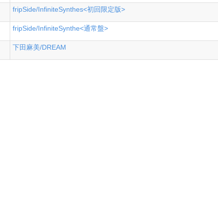
fripSide/InfiniteSynthes<初回限定版>
fripSide/InfiniteSynthe<通常盤>
下田麻美/DREAM