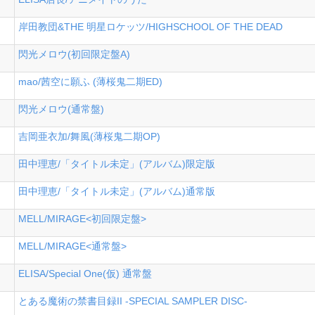
岸田教団&THE 明星ロケッツ/HIGHSCHOOL OF THE DEAD
閃光メロウ(初回限定盤A)
mao/茜空に願ふ (薄桜鬼二期ED)
閃光メロウ(通常盤)
吉岡亜衣加/舞風(薄桜鬼二期OP)
田中理恵/「タイトル未定」(アルバム)限定版
田中理恵/「タイトル未定」(アルバム)通常版
MELL/MIRAGE<初回限定盤>
MELL/MIRAGE<通常盤>
ELISA/Special One(仮) 通常盤
とある魔術の禁書目録II -SPECIAL SAMPLER DISC-