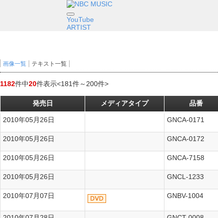
YouTube
ARTIST
画像一覧
テキスト一覧
1182
件中
20
件表示
<181件～200件>
発売日
メディアタイプ
品番
2010年05月26日
GNCA-0171
2cmCDシングル
2010年05月26日
GNCA-0172
2cmCDシングル
2010年05月26日
GNCA-7158
Dアルバム
2010年05月26日
GNCL-1233
Dアルバム
2010年07月07日
GNBV-1004
D
2010年07月28日
GNCT-0008